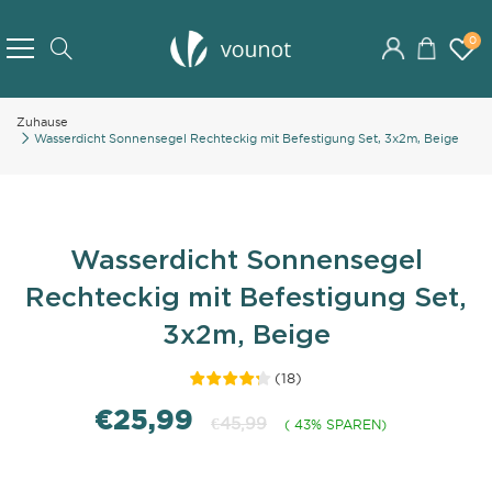
Skip
to
0
Search
Content
Zuhause
Wasserdicht Sonnensegel Rechteckig mit Befestigung Set, 3x2m, Beige
Wasserdicht Sonnensegel
Rechteckig mit Befestigung Set,
3x2m, Beige
(
18
)
€25,99
€45,99
( 43% SPAREN)