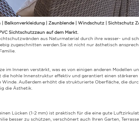
n | Balkonverkleidung | Zaunblende | Windschutz | Sichtschutz
PVC Sichtschutzzaun auf dem Markt.
chtschutzwänden aus Naturmaterial durch ihre wasser- und sc
ebig zugeschnitten werden.Sie ist nicht nur ästhetisch ansprec
Familie.
ze im Inneren verstärkt, was es von einigen anderen Modellen un
 die hohle Innenstruktur effektiv und garantiert einen stärkeren
 Winde. Außerdem erhöht die strukturierte Oberfläche, die dur
ig die Ästhetik.
en Lücken (1-2 mm) ist praktisch für die eine gute Luftzirkulati
ilie besser zu schützen, verschönert auch Ihren Garten, Terrass