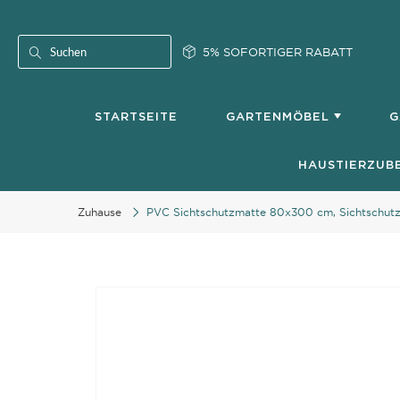
Skip
to
Content
5% SOFORTIGER RABATT
Search
STARTSEITE
GARTENMÖBEL
G
HAUSTIERZUB
Zuhause
PVC Sichtschutzmatte 80x300 cm, Sichtschutz 