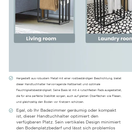
Hergestellt aus robustem Metall mit einer rostbeständigen Beschichtung, bietet
dieser Handtuchhalter hervorragende Haltbarkeit und optimale
Feuchtigkeitsbeständigkeit. Seine Basis ist mit 4 rutschfesten Pads ausgestattet,
die für eine perfekte Stabilität sorgen, auch auf glatten Oberflächen wie Fliesen,
und gleichzeitig den Boden vor Kratzern schützen.
Egal, ob Ihr Badezimmer geräumig oder kompakt
ist, dieser Handtuchhalter optimiert den
verfügbaren Platz. Sein vertikales Design minimiert
den Bodenplatzbedarf und lässt sich problemlos