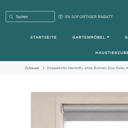
Skip
to
Content
5% SOFORTIGER RABATT
Search
STARTSEITE
GARTENMÖBEL
G
HAUSTIERZUB
Zuhause
Doppelrollo klemmfix ohne Bohren, Duo Rollo K