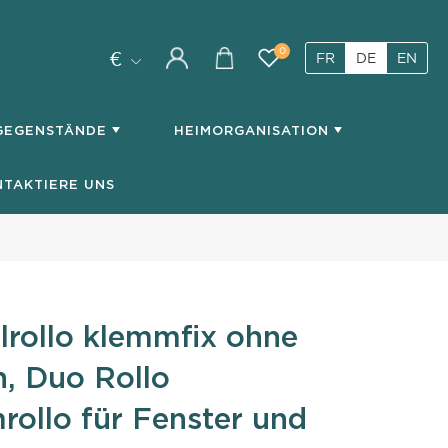
0
€
FR
DE
EN
My
You
account
have
0
SGEGENSTÄNDE
HEIMORGANISATION
items
in
NTAKTIERE UNS
your
cart
rollo klemmfix ohne
, Duo Rollo
ollo für Fenster und