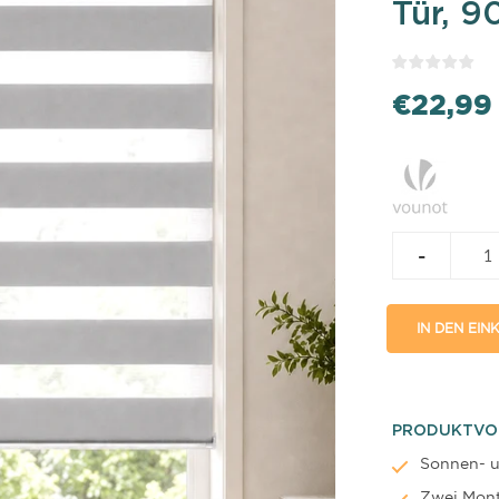
Tür, 9
€22,99
-
IN DEN EI
PRODUKTVO
Sonnen- u
Zwei Mont