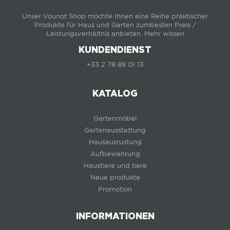
Unser Vounot Shop möchte Ihnen eine Reihe praktischer
Produkte für Haus und Garten zumbesten Preis /
Leistungsverhältnis anbieten.
Mehr wissen
KUNDENDIENST
+33 2 78 88 01 13
KATALOG
Gartenmöbel
Gartenausstattung
Hausausrustung
Aufbewahrung
Haustiere und tiere
Neue produkte
Promotion
INFORMATIONEN