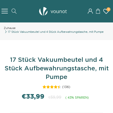
Skip
to
0
Search
Content
Zuhause
17 Stück Vakuumbeutel und 4 Stück Aufbewahrungstasche, mit Pumpe
17 Stück Vakuumbeutel und 4
Stück Aufbewahrungstasche, mit
Pumpe
(
136
)
€33,99
€59,99
( 43% SPAREN)