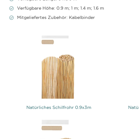
Verfügbare Höhe: 0.9 m; 1 m; 1.4 m; 1.6 m
Mitgeliefertes Zubehör: Kabelbinder
Natürliches Schilfrohr 0.9x3m
Natü